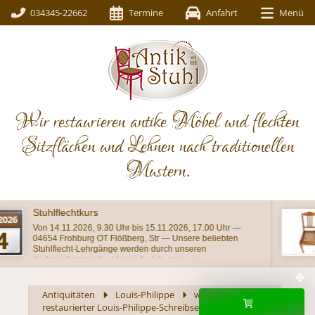
034345-22662
Termine
Anfahrt
Menü
Wir restaurieren antike Möbel und flechten
Sitzflächen und Lehnen nach traditionellen
Mustern.
Schöner schlichter restaurierter Stuhl, Buche um
1920
Einer aus unserer Werkstatt stammende Stuhl mit
gebogenem Lehnenabschluß und dem typischen
Achteckgeflecht auf dem Sitz im Originalzustand
Antiquitäten
Louis-Philippe
wunderschöner
restaurierter Louis-Philippe-Schreibsekretär Esche um