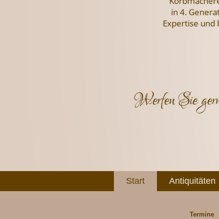
Korbmachere
in 4. Genera
Expertise und
Werfen Sie gern
Start
Antiquitäten
Termine