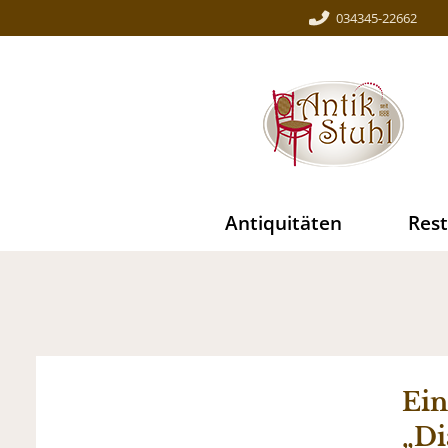
034345-22662
Antiquitäten
Rest
Ein
„Di