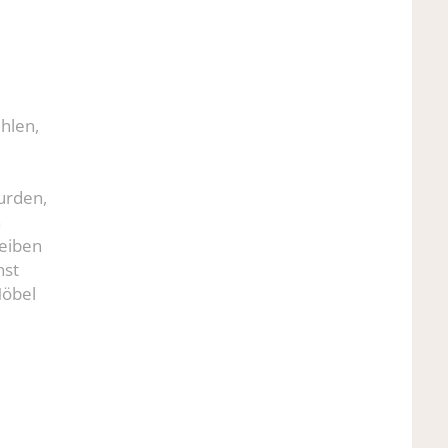
hlen,
urden,
n
leiben
nst
Möbel