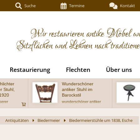
Suche
Termine
Kontakt
Wir restaurieren antike Möbel un
Sitzflächen und Lehnen nach tradition
Restaurierung
Flechten
Über uns
öner
Schöner antiker
hl im
Klavierhocker um
1920 ebonisiert
er antiker
Sehr schöner antiker
ckstil, Eiche
Klavierhocker in
ufwendig
wohnfertigem Zustand
Lehne - Alter
Antiquitäten
Biedermeier
Biedermeierstühle um 1838, Esche
eise um 1900
gem Zustand