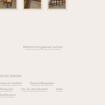
Weitere Fotogalerien suchen
liche Inhalte
echten der Sitzfläche
Handschelllackpolitur
lllackpolitur
Sitz- & Lehnenflechterei
Stühle
Stuhlflechterei