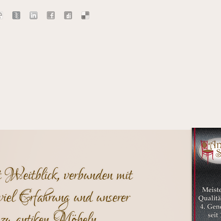
t Weitblick, verbunden mit
viel Erfahrung und unserer
zu antiken Möbeln.