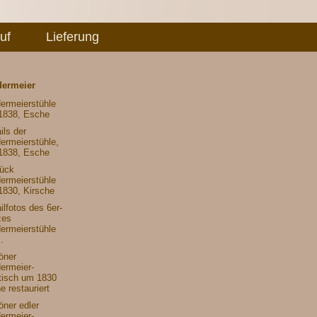
uf
Lieferung
dermeier
ermeierstühle
1838, Esche
ils der
ermeierstühle,
1838, Esche
tück
ermeierstühle
1830, Kirsche
ilfotos des 6er-
zes
ermeierstühle
.
öner
ermeier-
tisch um 1830
e restauriert
ner edler
ermeier-