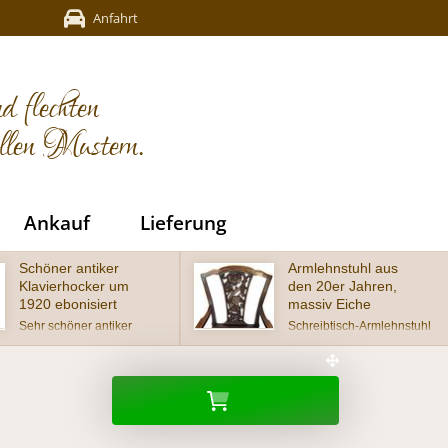
Anfahrt
d flechten
ellen Mustern.
Ankauf
Lieferung
Armlehnstuhl aus
Schöner antiker
den 20er Jahren,
Gründerzeit-
massiv Eiche
Muschel-Stuhl um
1880
Schreibtisch-Armlehnstuhl
um 1920, massiv Eiche,
wunderschöner Muschel-
Sitz mit neuem Antikleder
Stuhl aus der Gründerzeit,
(Handwish-Nappa)
Buche auf Nussbaum
bestückt und geschnitzter
gebeizt im wohnfertigen
Lehne in Chippendale-
Zustand
Form