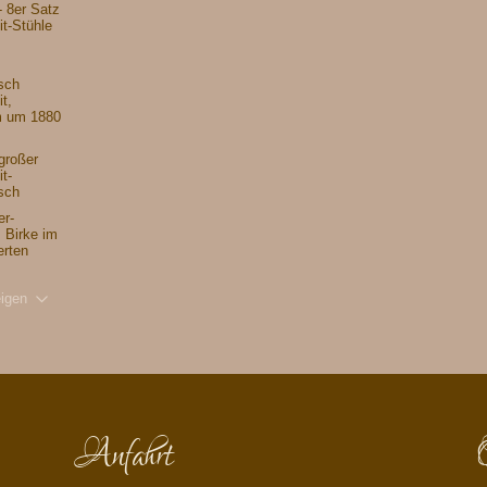
- 8er Satz
t-Stühle
sch
t,
 um 1880
großer
t-
sch
er-
, Birke im
erten
igen
Anfahrt