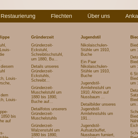
Restaurierung
Flechten
Über uns
Anka
lippe
Gründerzeit
Jugendstil
Bie
uhl,
Gründerzeit-
Nikolaischulen-
Bied
Louis-
Eckstuhl,
Stühle um 1910,
um 
die
Schreibtischstuhl,
Buche
Deta
.
um 1880, Bu...
Ein Paar
Bied
n diesem
Details unseres
Nikolaischulen-
um 
uhl
Gründerzeit-
Stühle um 1910,
6 S
Eckstuhls,
Buche
ch, Louis-
Bied
Schreibt...
irsche,
Jugendstil-
um 
Gründerzeit-
Armlehnstuhl um
Deta
Muschelstuhl um
1910, Ahorn auf
n dem
Sat
1880 bis 1890,
Nussbaum ...
ch, Louis-
Bied
Buche auf...
Detailbilder unseres
um..
Detailfotos unserers
Jugendstil-
ippe-
Sch
Gründerzeit-
Armlehnstuhls um
 1850 bis
Bied
Muschelstuhls
191...
he auf
Näh
Gründerzeit-
Jugendstil-
Eich
Walzenstuhl um
Aufsatzbuffet,
is-
Schö
1880 bis 1890,
Nussbaum furniert,
tühle
Bied