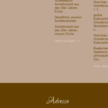
Schreibtisch-
Vorschau 
Armlehnstuhl aus
Gründerzei
den 30er Jahren,
+ 1...
Eiche
großer
Detailfotos unseres
Kulissenti
Armlehnstuhles
Gründerzei
Nussbaum
Armlehnstuhl aus
u...
den 20er Jahren,
massiv Eiche
Vorschau 
Gründerzei
mehr anzeigen
Kulissenti
Biedermei
Spieltisch
unrestauri
Zus...
mehr anze
Adresse