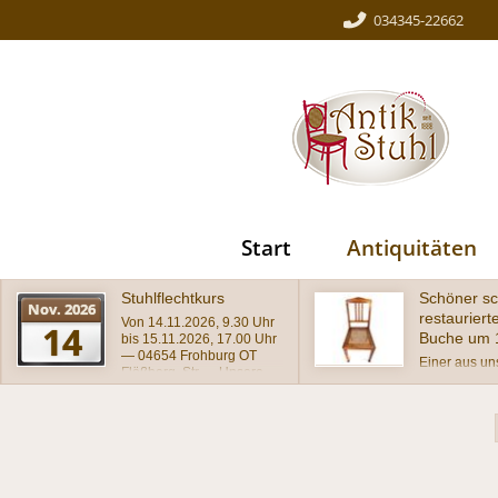
034345-22662
Start
Antiquitäten
Schöner schlichter
Wundersch
restaurierter Stuhl,
antiker Stu
Buche um 1920
Barockstil
Einer aus unserer
wunderschön
Werkstatt stammende
Stuhl im Baro
Stuhl mit gebogenem
massiv mit a
Lehnenabschluß und dem
geschnitzter 
typischen Achteckgeflecht
schätzungsw
auf dem Sitz im
in wohnferti
Originalzustand