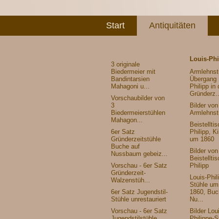
Start
Antiquitäten
Louis-Phi
3 originale
Biedermeier mit
Armlehnst
Bandintarsien
Übergang 
Mahagoni u...
Philipp in 
Gründerz..
Vorschaubilder von
3
Bilder vo
Biedermeierstühlen
Armlehnst
Mahagon...
Beistelltis
6er Satz
Philipp, K
Gründerzeitstühle
um 1860
Buche auf
Bilder vo
Nussbaum gebeiz...
Beistelltis
Vorschau - 6er Satz
Philipp
Gründerzeit-
Louis-Phil
Walzenstüh...
Stühle um
6er Satz Jugendstil-
1860, Buc
Stühle unrestauriert
Nu...
Vorschau - 6er Satz
Bilder Lou
Jugendstilstühle
Philippe-S