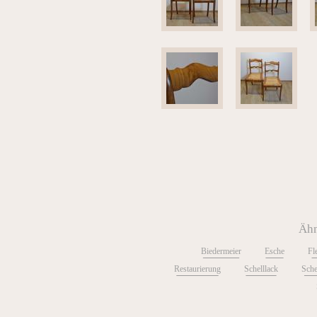
Ähn
Biedermeier
Esche
Fl
Restaurierung
Schelllack
Sche