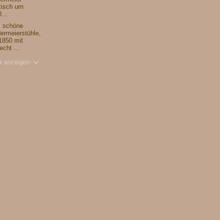
tisch um
...
i schöne
ermeierstühle,
1850 mit
echt ...
r anzeigen