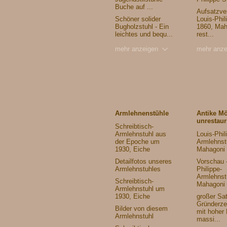
Buche auf ...
Aufsatzver
Schöner solider
Louis-Phil
Bugholzstuhl - Ein
1860, Mah
leichtes und bequ...
rest...
mehr anzeigen
mehr anze
Armlehnenstühle
Antike M
unrestaur
Schreibtisch-
Armlehnstuhl aus
Louis-Phil
der Epoche um
Armlehnst
1930, Eiche
Mahagoni
Detailfotos unseres
Vorschau -
Armlehnstuhles
Philippe-
Armlehnst
Schreibtisch-
Mahagoni 
Armlehnstuhl um
1930, Eiche
großer Sa
Gründerzei
Bilder von diesem
mit hoher
Armlehnstuhl
massi...