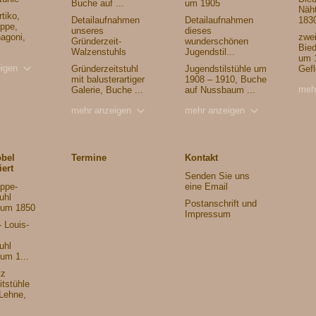
Buche auf ...
um 1905
Näh
tiko,
Detailaufnahmen
Detailaufnahmen
1830
ippe,
unseres
dieses
agoni,
zwe
Gründerzeit-
wunderschönen
Bied
Walzenstuhls
Jugendstil...
um 
igen
Gründerzeitstuhl
Jugendstilstühle um
Gefl
mit balusterartiger
1908 – 1910, Buche
meh
Galerie, Buche ...
auf Nussbaum ...
mehr anzeigen
mehr anzeigen
öbel
Termine
Kontakt
iert
Senden Sie uns
ippe-
eine Email
uhl
Postanschrift und
 um 1850
Impressum
 Louis-
uhl
um 1...
tz
tstühle
 Lehne,