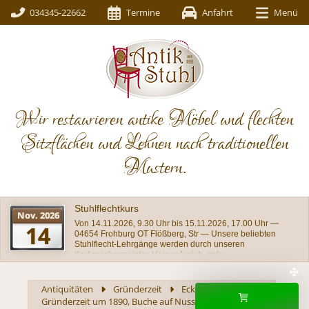
034345-22662
Termine
Anfahrt
Menü
Wir restaurieren antike Möbel und flechten
Sitzflächen und Lehnen nach traditionellen
Mustern.
Schöner schlichter restaurierter Stuhl, Buche um
1920
Einer aus unserer Werkstatt stammende Stuhl mit
gebogenem Lehnenabschluß und dem typischen
Achteckgeflecht auf dem Sitz im Originalzustand
Antiquitäten
Gründerzeit
Eckstuhl aus der
Gründerzeit um 1890, Buche auf Nussbaum gebeizt