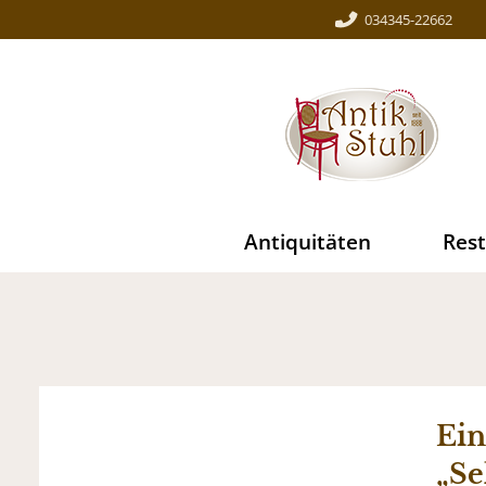
034345-22662
Antiquitäten
Rest
Ein
„Se