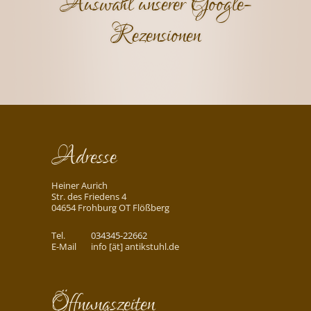
Auswahl unserer Google-
Rezensionen
Adresse
Heiner Aurich
Str. des Friedens 4
04654 Frohburg OT Flößberg
Tel.
034345-22662
E-Mail
info [ät] antikstuhl.de
Öffnungszeiten