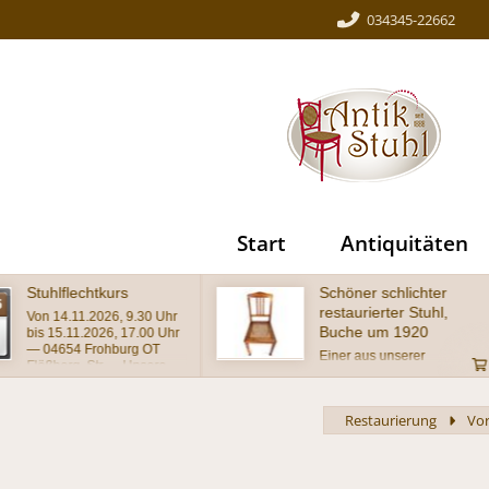
034345-22662
Start
Antiquitäten
Schöner schlichter
Wundersch
restaurierter Stuhl,
antiker Stu
Buche um 1920
Barockstil
Einer aus unserer
wunderschön
Werkstatt stammende
Stuhl im Baro
Stuhl mit gebogenem
massiv mit a
Lehnenabschluß und dem
geschnitzter 
Restaurierung
Vor
typischen Achteckgeflecht
schätzungsw
auf dem Sitz im
in wohnferti
Originalzustand