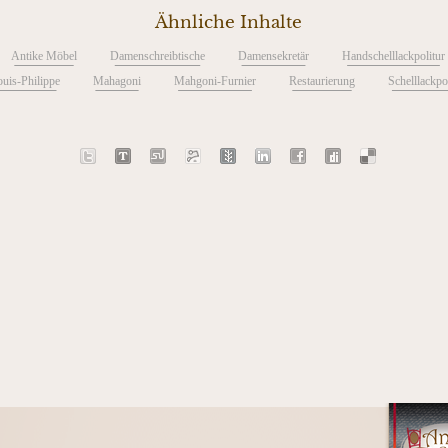
Ähnliche Inhalte
Antike Möbel
Damenschreibtische
Damensekretär
Handschelllackpolitur
uis-Philippe
Mahagoni
Mahgoni-Furnier
Restaurierung
Schelllackpol