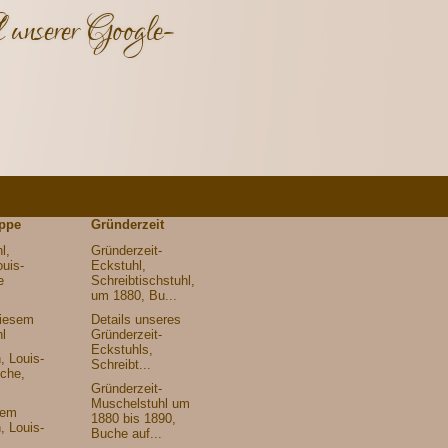
 unserer Google-
ippe
Gründerzeit
l,
Gründerzeit-
uis-
Eckstuhl,
e
Schreibtischstuhl,
um 1880, Bu...
diesem
Details unseres
l
Gründerzeit-
Eckstuhls,
h, Louis-
Schreibt...
sche,
Gründerzeit-
Muschelstuhl um
dem
1880 bis 1890,
h, Louis-
Buche auf...