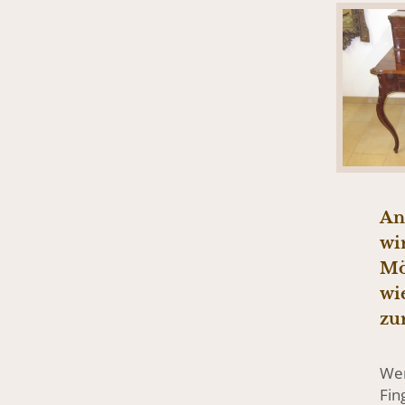
An
wi
Mö
wi
zu
Wen
Fin