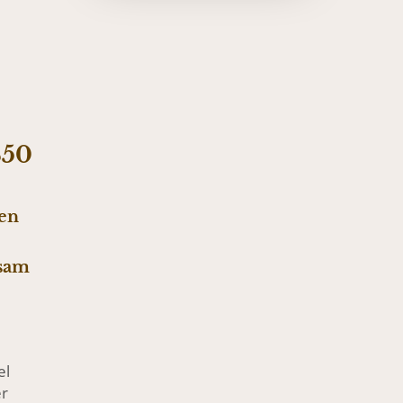
850
len
tsam
el
er