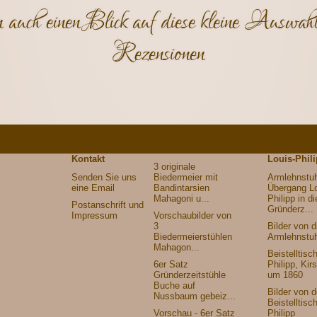
 auch einen Blick auf diese kleine Auswahl
Rezensionen
Kontakt
Louis-Phil
3 originale
Senden Sie uns
Biedermeier mit
Armlehnstuh
eine Email
Bandintarsien
Übergang Lo
Mahagoni u...
Philipp in di
Postanschrift und
Gründerz...
Impressum
Vorschaubilder von
3
Bilder von 
Biedermeierstühlen
Armlehnstuh
Mahagon...
Beistelltisc
6er Satz
Philipp, Kir
Gründerzeitstühle
um 1860
Buche auf
Bilder von 
Nussbaum gebeiz...
Beistelltisc
Vorschau - 6er Satz
Philipp