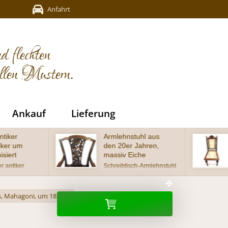
Anfahrt
d flechten
ellen Mustern.
Ankauf
Lieferung
Armlehnstuhl aus
Schöner antiker
den 20er Jahren,
Gründerzeit-
massiv Eiche
Muschel-Stuhl um
1880
Schreibtisch-Armlehnstuhl
um 1920, massiv Eiche,
wunderschöner Muschel-
Sitz mit neuem Antikleder
Stuhl aus der Gründerzeit,
(Handwish-Nappa)
Buche auf Nussbaum
s, Mahagoni, um 1850
bestückt und geschnitzter
gebeizt im wohnfertigen
Lehne in Chippendale-
Zustand
Form