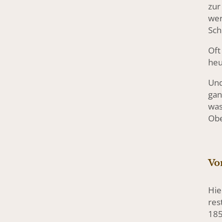
zur
wer
Sch
Oft
heu
Und
gan
was
Obe
Vo
Hie
res
18