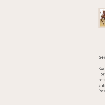
Ger
Kon
For
res
anh
Res