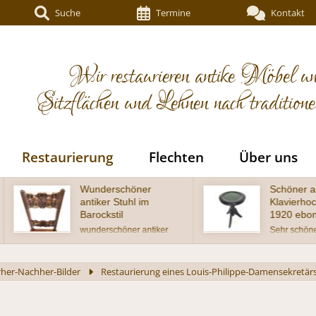
Suche
Termine
Kontakt
Wir restaurieren antike Möbel un
Sitzflächen und Lehnen nach tradition
Restaurierung
Flechten
Über uns
öner
Schöner antiker
hl im
Klavierhocker um
1920 ebonisiert
er antiker
Sehr schöner antiker
ckstil, Eiche
Klavierhocker in
ufwendig
wohnfertigem Zustand
Lehne - Alter
her-Nachher-Bilder
Restaurierung eines Louis-Philippe-Damensekretär
eise um 1900
gem Zustand