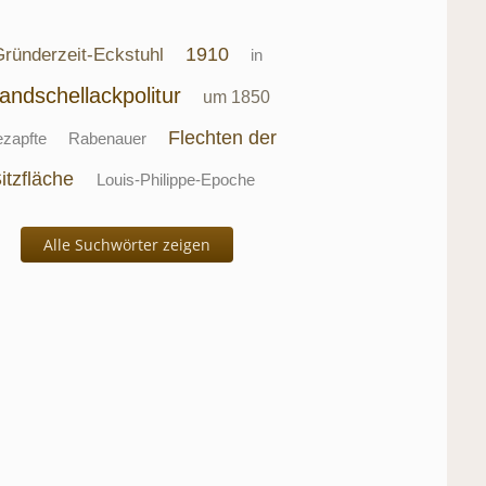
1910
ründerzeit-Eckstuhl
in
andschellackpolitur
um 1850
Flechten der
ezapfte
Rabenauer
itzfläche
Louis-Philippe-Epoche
Alle Suchwörter zeigen