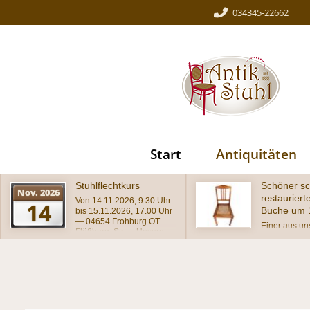
034345-22662
Start
Antiquitäten
Schöner schlichter
Wundersch
restaurierter Stuhl,
antiker Stu
Buche um 1920
Barockstil
Einer aus unserer
wunderschön
Werkstatt stammende
Stuhl im Baro
Stuhl mit gebogenem
massiv mit a
Lehnenabschluß und dem
geschnitzter 
typischen Achteckgeflecht
schätzungsw
auf dem Sitz im
in wohnferti
Originalzustand