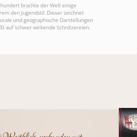
hundert brachte der Welt einige
rem den Jugendstil. Dieser zeichnet
 florale und geographische Darstellungen
ßt auf schwer wirkende Schnitzereien.