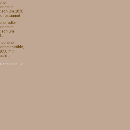
öner
ermeier-
tisch um 1830
e restauriert
ner edler
ermeier-
tisch um
...
i schöne
ermeierstühle,
1850 mit
echt ...
r anzeigen