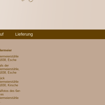
uf
Lieferung
dermeier
ermeierstühle
1838, Esche
ils der
ermeierstühle,
1838, Esche
tück
ermeierstühle
1830, Kirsche
ilfotos des 6er-
zes
ermeierstühle
.