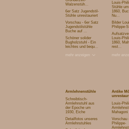
Louis-Phil
Walzenstüh...
Stühle um
6er Satz Jugendstil-
1860, Buc
Stühle unrestauriert
Nu...
Vorschau - 6er Satz
Bilder Lou
Jugendstilstühle
Philippe-S
Buche auf ...
Aufsatzver
Schöner solider
Louis-Phil
Bugholzstuhl - Ein
1860, Mah
leichtes und bequ...
rest...
mehr anzeigen
mehr anze
Armlehnenstühle
Antike M
unrestaur
Schreibtisch-
Armlehnstuhl aus
Louis-Phil
der Epoche um
Armlehnst
1930, Eiche
Mahagoni
Detailfotos unseres
Vorschau -
Armlehnstuhles
Philippe-
Armlehnst