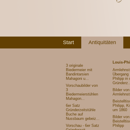
Start
Antiquitäten
Louis-Phi
3 originale
Biedermeier mit
Armlehnst
Bandintarsien
Übergang 
Mahagoni u...
Philipp in 
Gründerz..
Vorschaubilder von
3
Bilder vo
Biedermeierstühlen
Armlehnst
Mahagon...
Beistelltis
6er Satz
Philipp, K
Gründerzeitstühle
um 1860
Buche auf
Bilder vo
Nussbaum gebeiz...
Beistelltis
Vorschau - 6er Satz
Philipp
Gründerzeit-