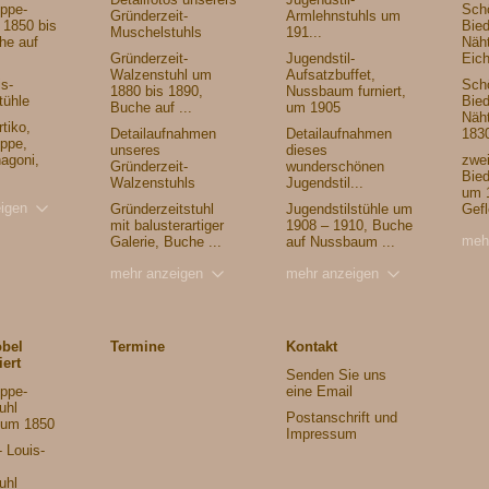
ippe-
Sch
Gründerzeit-
Armlehnstuhls um
 1850 bis
Bied
Muschelstuhls
191...
he auf
Näh
Gründerzeit-
Jugendstil-
Eich
Walzenstuhl um
Aufsatzbuffet,
is-
Schö
1880 bis 1890,
Nussbaum furniert,
tühle
Bied
Buche auf ...
um 1905
Näh
tiko,
Detailaufnahmen
Detailaufnahmen
1830
ippe,
unseres
dieses
agoni,
zwe
Gründerzeit-
wunderschönen
Bied
Walzenstuhls
Jugendstil...
um 
igen
Gründerzeitstuhl
Jugendstilstühle um
Gefl
mit balusterartiger
1908 – 1910, Buche
meh
Galerie, Buche ...
auf Nussbaum ...
mehr anzeigen
mehr anzeigen
öbel
Termine
Kontakt
iert
Senden Sie uns
ippe-
eine Email
uhl
Postanschrift und
 um 1850
Impressum
 Louis-
uhl