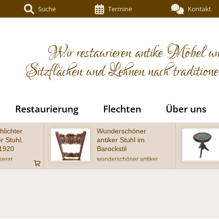
Suche
Termine
Kontakt
Wir restaurieren antike Möbel un
Sitzflächen und Lehnen nach tradition
Restaurierung
Flechten
Über uns
öner
Schöner antiker
hl im
Klavierhocker um
1920 ebonisiert
er antiker
Sehr schöner antiker
ckstil, Eiche
Klavierhocker in
ufwendig
wohnfertigem Zustand
Lehne - Alter
eise um 1900
gem Zustand