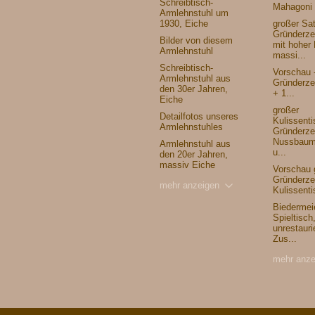
Schreibtisch-
Mahagoni 
Armlehnstuhl um
1930, Eiche
großer Sa
Gründerzei
Bilder von diesem
mit hoher
Armlehnstuhl
massi...
Schreibtisch-
Vorschau 
Armlehnstuhl aus
Gründerzei
den 30er Jahren,
+ 1...
Eiche
großer
Detailfotos unseres
Kulissenti
Armlehnstuhles
Gründerzei
Nussbaum
Armlehnstuhl aus
u...
den 20er Jahren,
massiv Eiche
Vorschau 
Gründerzei
mehr anzeigen
Kulissenti
Biedermei
Spieltisch
unrestauri
Zus...
mehr anze