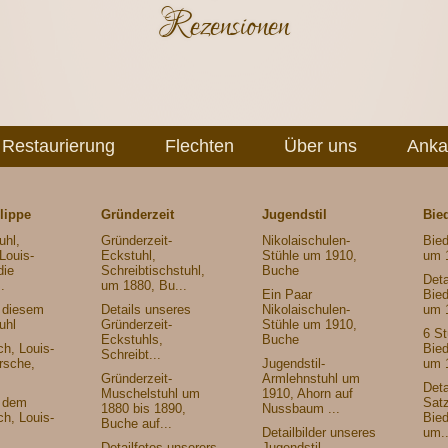
Rezensionen
Restaurierung
Flechten
Über uns
Anka
lippe
Gründerzeit
Jugendstil
Bie
uhl,
Gründerzeit-
Nikolaischulen-
Bied
Louis-
Eckstuhl,
Stühle um 1910,
um 
die
Schreibtischstuhl,
Buche
Deta
.
um 1880, Bu...
Ein Paar
Bied
n diesem
Details unseres
Nikolaischulen-
um 
uhl
Gründerzeit-
Stühle um 1910,
6 S
Eckstuhls,
Buche
ch, Louis-
Bied
Schreibt...
irsche,
Jugendstil-
um 
Gründerzeit-
Armlehnstuhl um
Deta
Muschelstuhl um
1910, Ahorn auf
n dem
Sat
1880 bis 1890,
Nussbaum ...
ch, Louis-
Bied
Buche auf...
Detailbilder unseres
um..
Detailfotos unserers
Jugendstil-