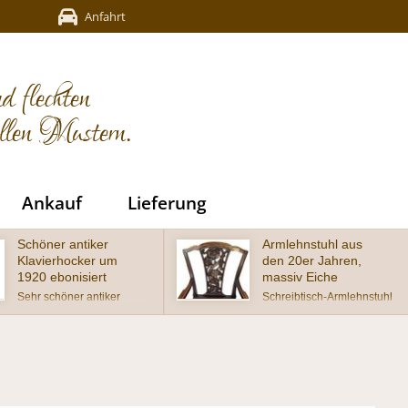
Anfahrt
d flechten
ellen Mustern.
Ankauf
Lieferung
Armlehnstuhl aus
Schöner antiker
den 20er Jahren,
Gründerzeit-
massiv Eiche
Muschel-Stuhl um
1880
Schreibtisch-Armlehnstuhl
um 1920, massiv Eiche,
wunderschöner Muschel-
Sitz mit neuem Antikleder
Stuhl aus der Gründerzeit,
(Handwish-Nappa)
Buche auf Nussbaum
bestückt und geschnitzter
gebeizt im wohnfertigen
Lehne in Chippendale-
Zustand
Form