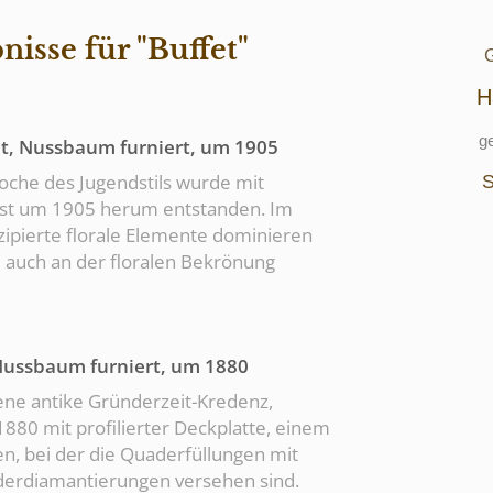
isse für "Buffet"
G
H
g
et, Nussbaum furniert, um 1905
poche des Jugendstils wurde mit
S
ist um 1905 herum entstanden. Im
zipierte florale Elemente dominieren
e auch an der floralen Bekrönung
Nussbaum furniert, um 1880
ne antike Gründerzeit-Kredenz,
880 mit profilierter Deckplatte, einem
n, bei der die Quaderfüllungen mit
derdiamantierungen versehen sind.