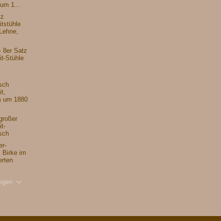
um 1...
tz
tstühle
 Lehne,
- 8er Satz
t-Stühle
sch
t,
 um 1880
großer
t-
sch
er-
, Birke im
erten
igen