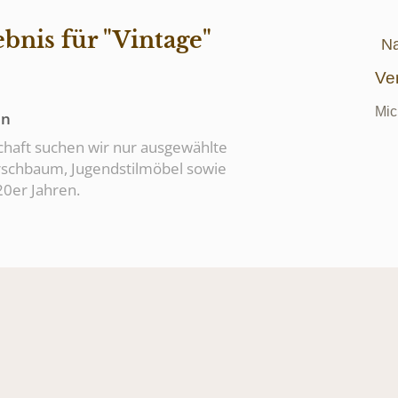
bnis für "Vintage"
Na
Ver
Mic
en
haft suchen wir nur ausgewählte
rschbaum, Jugendstilmöbel sowie
0er Jahren.