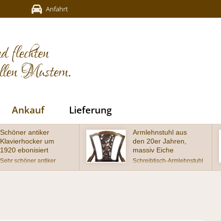
Anfahrt
d flechten
ellen Mustern.
Ankauf
Lieferung
Armlehnstuhl aus
Schöner antiker
den 20er Jahren,
Gründerzeit-
massiv Eiche
Muschel-Stuhl um
1880
Schreibtisch-Armlehnstuhl
um 1920, massiv Eiche,
wunderschöner Muschel-
Sitz mit neuem Antikleder
Stuhl aus der Gründerzeit,
(Handwish-Nappa)
Buche auf Nussbaum
bestückt und geschnitzter
gebeizt im wohnfertigen
Lehne in Chippendale-
Zustand
Form