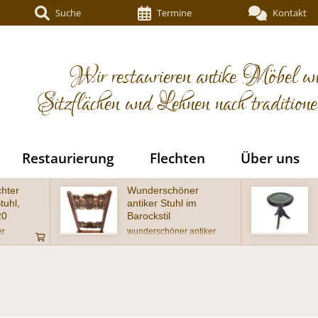
Suche
Termine
Kontakt
Wir restaurieren antike Möbel un
Sitzflächen und Lehnen nach tradition
Restaurierung
Flechten
Über uns
öner
Schöner antiker
hl im
Klavierhocker um
1920 ebonisiert
er antiker
Sehr schöner antiker
ckstil, Eiche
Klavierhocker in
ufwendig
wohnfertigem Zustand
Lehne - Alter
eise um 1900
gem Zustand