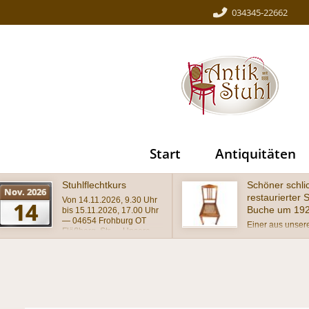
034345-22662
Start
Antiquitäten
Schöner schlichter
Wundersch
restaurierter Stuhl,
antiker Stu
Buche um 1920
Barockstil
Einer aus unserer
wunderschön
Werkstatt stammende
Stuhl im Baro
Stuhl mit gebogenem
massiv mit a
Lehnenabschluß und dem
geschnitzter 
typischen Achteckgeflecht
schätzungsw
auf dem Sitz im
in wohnferti
Originalzustand