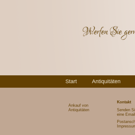
Werfen Sie gern
Start
Antiquitäten
Kontakt
Ankauf von
Antiquitäten
Senden Si
eine Emai
Postanschr
Impressu