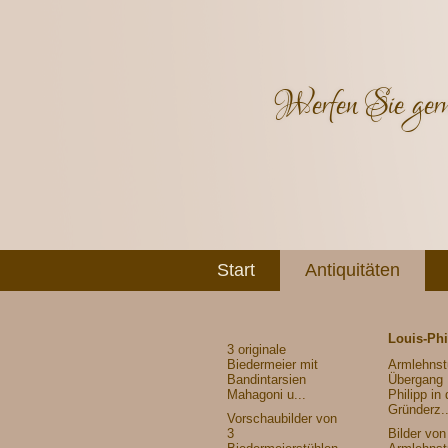
Werfen Sie gern
Start
Antiquitäten
Louis-Phi
3 originale
Biedermeier mit
Armlehnst
Bandintarsien
Übergang 
Mahagoni u...
Philipp in 
Gründerz..
Vorschaubilder von
3
Bilder vo