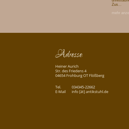
unrestauri
Zus...
mehr anze
Adresse
Heiner Aurich
Str. des Friedens 4
04654 Frohburg OT Flößberg
Tel.
034345-22662
E-Mail
info [ät] antikstuhl.de