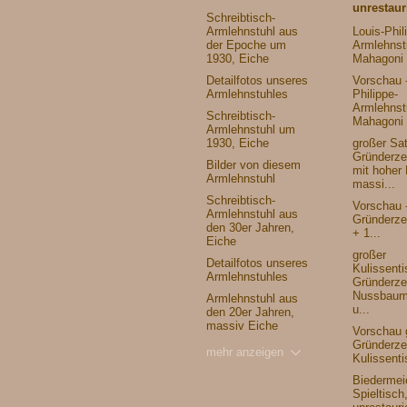
unrestaur
Schreibtisch-
Armlehnstuhl aus
Louis-Phil
der Epoche um
Armlehnst
1930, Eiche
Mahagoni
Detailfotos unseres
Vorschau -
Armlehnstuhles
Philippe-
Armlehnst
Schreibtisch-
Mahagoni 
Armlehnstuhl um
1930, Eiche
großer Sa
Gründerzei
Bilder von diesem
mit hoher
Armlehnstuhl
massi...
Schreibtisch-
Vorschau 
Armlehnstuhl aus
Gründerzei
den 30er Jahren,
+ 1...
Eiche
großer
Detailfotos unseres
Kulissenti
Armlehnstuhles
Gründerzei
Nussbaum
Armlehnstuhl aus
u...
den 20er Jahren,
massiv Eiche
Vorschau 
Gründerzei
mehr anzeigen
Kulissenti
Biedermei
Spieltisch