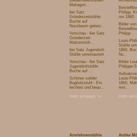
Biedermeierstühlen
Armlehnst
Mahagon...
Beistelltis
6er Satz
Philipp, K
Gründerzeitstühle
um 1860
Buche auf
Bilder vo
Nussbaum gebeiz...
Beistelltis
Vorschau - 6er Satz
Philipp
Gründerzeit-
Louis-Phil
Walzenstüh...
Stühle um
6er Satz Jugendstil-
1860, Buc
Stühle unrestauriert
Nu...
Vorschau - 6er Satz
Bilder Lou
Jugendstilstühle
Philippe-S
Buche auf ...
Aufsatzver
Schöner solider
Louis-Phil
Bugholzstuhl - Ein
1860, Mah
leichtes und bequ...
rest...
mehr anzeigen
mehr anze
Armlehnenstühle
Antike M