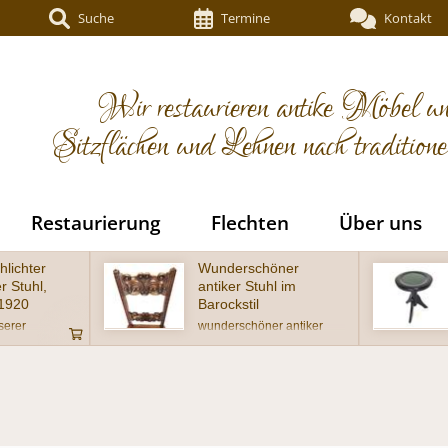
Suche
Termine
Kontakt
Wir restaurieren antike Möbel un
Sitzflächen und Lehnen nach tradition
Restaurierung
Flechten
Über uns
öner
Schöner antiker
hl im
Klavierhocker um
1920 ebonisiert
er antiker
Sehr schöner antiker
ckstil, Eiche
Klavierhocker in
ufwendig
wohnfertigem Zustand
Lehne - Alter
eise um 1900
gem Zustand