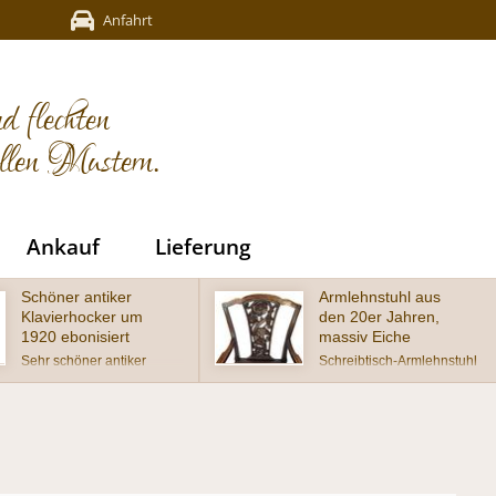
Anfahrt
d flechten
ellen Mustern.
Ankauf
Lieferung
Armlehnstuhl aus
Schöner antiker
den 20er Jahren,
Gründerzeit-
massiv Eiche
Muschel-Stuhl um
1880
Schreibtisch-Armlehnstuhl
um 1920, massiv Eiche,
wunderschöner Muschel-
Sitz mit neuem Antikleder
Stuhl aus der Gründerzeit,
(Handwish-Nappa)
Buche auf Nussbaum
bestückt und geschnitzter
gebeizt im wohnfertigen
Lehne in Chippendale-
Zustand
Form