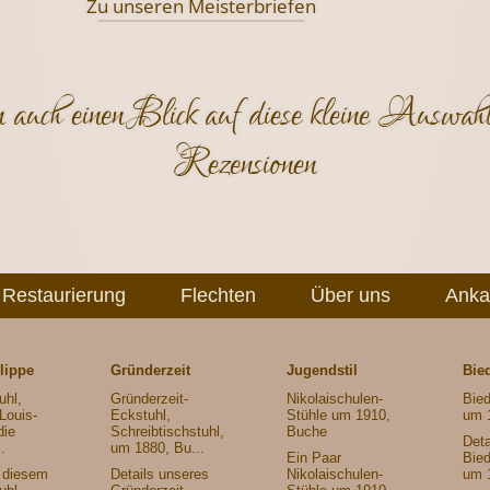
Zu unseren Meisterbriefen
 auch einen Blick auf diese kleine Auswahl
Rezensionen
Restaurierung
Flechten
Über uns
Anka
lippe
Gründerzeit
Jugendstil
Bie
uhl,
Gründerzeit-
Nikolaischulen-
Bied
Louis-
Eckstuhl,
Stühle um 1910,
um 
die
Schreibtischstuhl,
Buche
Deta
.
um 1880, Bu...
Ein Paar
Bied
n diesem
Details unseres
Nikolaischulen-
um 