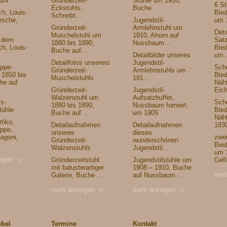
uhl
Gründerzeit-
Stühle um 1910,
6 S
Eckstuhls,
Buche
ch, Louis-
Bied
Schreibt...
irsche,
Jugendstil-
um 
Gründerzeit-
Armlehnstuhl um
Deta
Muschelstuhl um
1910, Ahorn auf
n dem
Sat
1880 bis 1890,
Nussbaum ...
ch, Louis-
Bied
Buche auf...
Detailbilder unseres
um..
Detailfotos unserers
Jugendstil-
ippe-
Sch
Gründerzeit-
Armlehnstuhls um
 1850 bis
Bied
Muschelstuhls
191...
he auf
Näh
Gründerzeit-
Jugendstil-
Eich
Walzenstuhl um
Aufsatzbuffet,
is-
Schö
1880 bis 1890,
Nussbaum furniert,
tühle
Bied
Buche auf ...
um 1905
Näh
tiko,
Detailaufnahmen
Detailaufnahmen
1830
ippe,
unseres
dieses
agoni,
zwe
Gründerzeit-
wunderschönen
Bied
Walzenstuhls
Jugendstil...
um 
igen
Gründerzeitstuhl
Jugendstilstühle um
Gefl
mit balusterartiger
1908 – 1910, Buche
meh
Galerie, Buche ...
auf Nussbaum ...
mehr anzeigen
mehr anzeigen
öbel
Termine
Kontakt