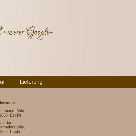
 unserer Google-
uf
Lieferung
dermeier
ermeierstühle
1838, Esche
ils der
ermeierstühle,
1838, Esche