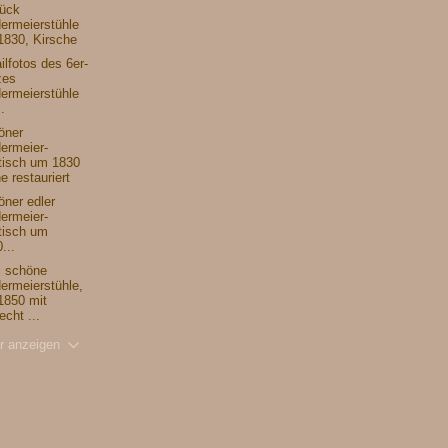
tück
ermeierstühle
1830, Kirsche
ilfotos des 6er-
zes
ermeierstühle
.
öner
ermeier-
tisch um 1830
e restauriert
ner edler
ermeier-
tisch um
...
i schöne
ermeierstühle,
1850 mit
echt ...
r anzeigen