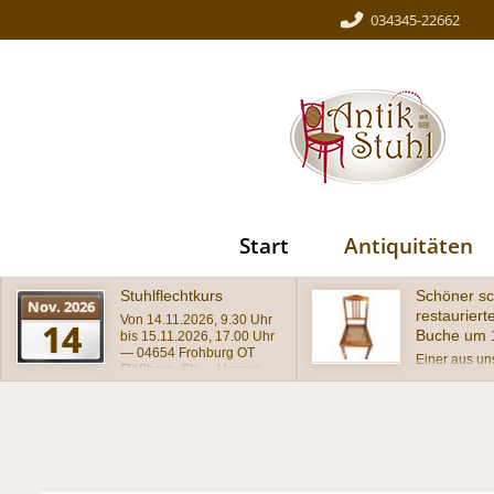
034345-22662
Start
Antiquitäten
Schöner schlichter
Wundersch
restaurierter Stuhl,
antiker Stu
Buche um 1920
Barockstil
Einer aus unserer
wunderschön
Werkstatt stammende
Stuhl im Baro
Stuhl mit gebogenem
massiv mit a
Lehnenabschluß und dem
geschnitzter 
typischen Achteckgeflecht
schätzungsw
auf dem Sitz im
in wohnferti
Originalzustand