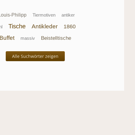
Louis-Philipp
Tiermotiven
antiker
Tische
Antikleder
1860
hl
Buffet
Beistelltische
massiv
Alle Suchwörter zeigen