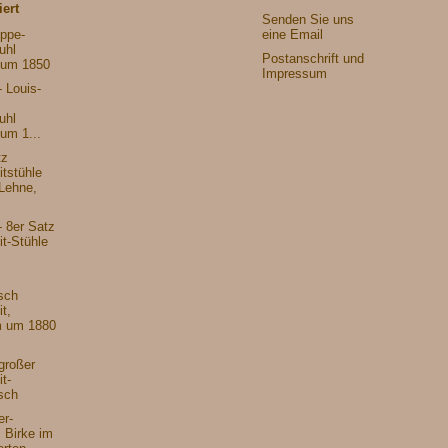
iert
Senden Sie uns
ippe-
eine Email
uhl
Postanschrift und
 um 1850
Impressum
 Louis-
uhl
um 1...
tz
tstühle
 Lehne,
- 8er Satz
t-Stühle
sch
t,
 um 1880
großer
t-
sch
er-
, Birke im